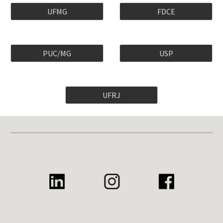
UFMG
FDCE
PUC/MG
USP
UFRJ