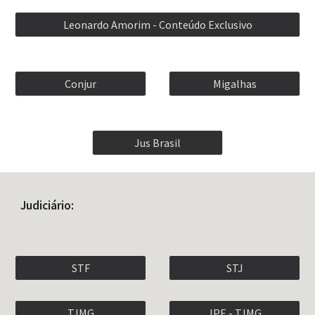
Leonardo Amorim - Conteúdo Exclusivo
Conjur
Migalhas
Jus Brasil
Judiciário:
STF
STJ
TJMG
JPE - TJMG